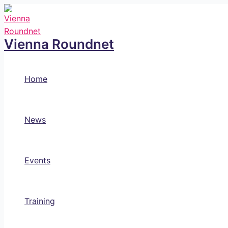
Skip
to
content
Vienna Roundnet
Home
News
Events
Training